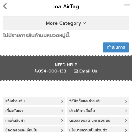
เคส AirTag
More Category
ไม่มีรายการสินค้ามนหมวดหมู่นี้.
แอปเปิ้ล
ดำเนินการ
อุปกรณ์เสริม MagSafe
NEED HELP
054-000-133
Email Us
เคส iPhone
เคส iPad
...
ฟิล์มหน้าจอ & เลนส์กล้อง
แจ้งชำระเงิน
วิธีสั่งซื้อและชำระเงิน
เคส Apple Watch
เกี่ยวกับเรา
ประวัติการสั่งซื้อ
การคืนสินค้า
ตรวจสอบสถานะการจัดส่ง
เคส Airpods
ข้อตกลงและเงื่อนไข
นโยบายความเป็นส่วนตัว