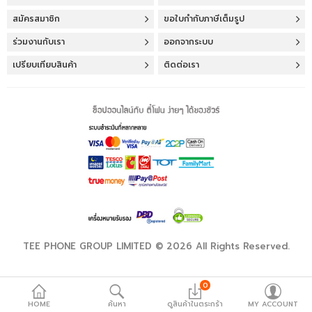
เคส Macbook
สมัครสมาชิก
ขอใบกำกับภาษีเต็มรูป
อุปกรณ์เสริม
ร่วมงานกับเรา
ออกจากระบบ
คีย์บอร์ด & เม้าส์
เปรียบเทียบสินค้า
ติดต่อเรา
หูฟัง & ลำโพง
เคส AirTag
อุปกรณ์ถ่ายภาพ
FLASHSALE
Compare
รายการโปรด
TEE PHONE GROUP LIMITED © 2026 All Rights Reserved.
ภาษา
0
HOME
ค้นหา
ดูสินค้าในตระกร้า
MY ACCOUNT