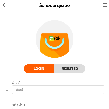
ล็อคอินเข้าสู่ระบบ
แอปเปิ้ล
อุปกรณ์เสริม MagSafe
เคส iPhone
LOGIN
REGISTED
เคส iPad
ฟิล์มหน้าจอ & เลนส์กล้อง
อีเมล์
เคส Apple Watch
เคส Airpods
รหัสผ่าน