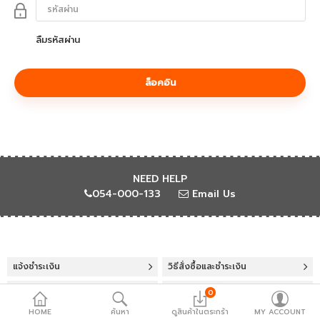
เคส Macbook
อุปกรณ์เสริม
ลืมรหัสผ่าน
คีย์บอร์ด & เม้าส์
หูฟัง & ลำโพง
เคส AirTag
อุปกรณ์ถ่ายภาพ
NEED HELP
FLASHSALE
054-000-133
Email Us
Compare
รายการโปรด
...
แจ้งชำระเงิน
วิธีสั่งซื้อและชำระเงิน
ภาษา
เกี่ยวกับเรา
ประวัติการสั่งซื้อ
0
HOME
ค้นหา
ดูสินค้าในตระกร้า
MY ACCOUNT
การคืนสินค้า
ตรวจสอบสถานะการจัดส่ง