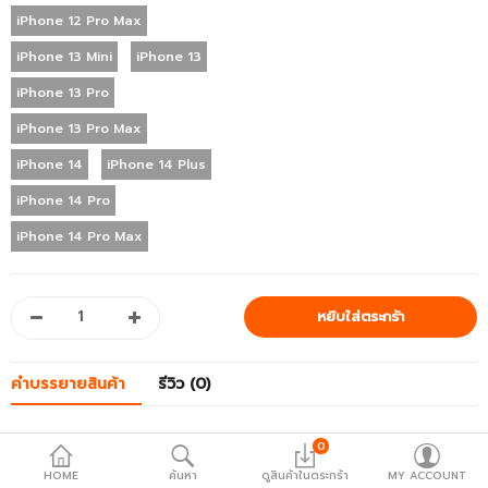
เคส Macbook
iPhone 12 Pro Max
อุปกรณ์เสริม
iPhone 13 Mini
iPhone 13
iPhone 13 Pro
คีย์บอร์ด & เม้าส์
iPhone 13 Pro Max
หูฟัง & ลำโพง
iPhone 14
iPhone 14 Plus
เคส AirTag
iPhone 14 Pro
อุปกรณ์ถ่ายภาพ
iPhone 14 Pro Max
FLASHSALE
Compare
รายการโปรด
คำบรรยายสินค้า
รีวิว (0)
ภาษา
0
เคสที่ออกแบบโดย EL นี้ทั้งบางเบาและจับถนัดมือ สามารถโชว์สีสันสุด
HOME
ค้นหา
ดูสินค้าในตระกร้า
MY ACCOUNT